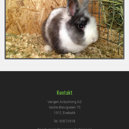
Kontakt
Vangen Avlastning AS
Vestre Brevigveien 75
1912 Enebakk
Tel: 90572918