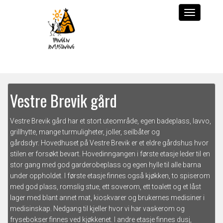
Vestre Brevik gård
Vestre Brevik gård har et stort uteområde, egen badeplass, lavvo,
grillhytte, mange turmuligheter, joller, seilbåter og
gårdsdyr.
Hovedhuset på Vestre Brevik er et eldre gårdshus hvor
stilen er forsøkt bevart. Hovedinngangen i første etasje leder til en
stor gang med god garderobeplass og egen hylle til alle barna
under oppholdet. I første etasje finnes også kjøkken, to spiserom
med god plass, romslig stue, ett soverom, ett toalett og et låst
lager med blant annet mat, kioskvarer og brukernes medisiner i
medisinskap. Nedgang til kjeller hvor vi har vaskerom og
frysebokser finnes ved kjøkkenet. I andre etasje finnes dusj,