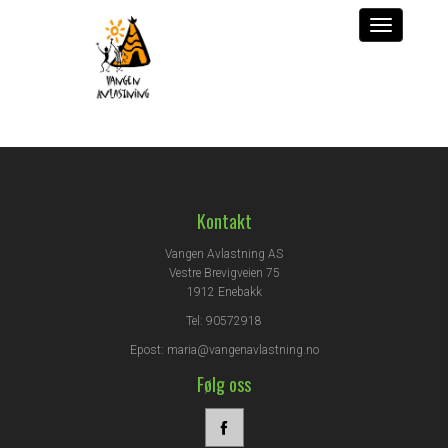
Kontakt
Vangen Avlastning AS
Vestre Brevigveien 75
1912 Enebakk
Tel: 90572918
Epost:
maria@vangenavlastning.no
Følg oss