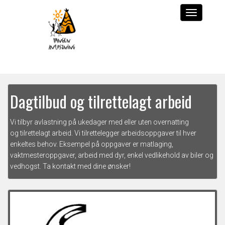
Dagtilbud og tilrettelagt arbeid
Vi tilbyr avlastning på ukedager med eller uten overnatting
og tilrettelagt arbeid. Vi tilrettelegger arbeidsoppgaver til hver
enkeltes behov. Eksempel på oppgaver er matlaging,
vaktmesteroppgaver, arbeid med dyr, enkel vedlikehold av biler og
vedhogst. Ta kontakt med dine ønsker!